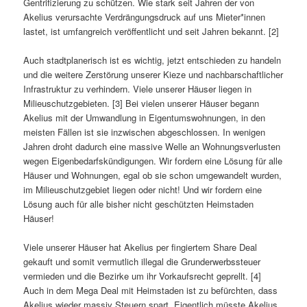
Gentrifizierung zu schützen. Wie stark seit Jahren der von
Akelius verursachte Verdrängungsdruck auf uns Mieter*innen
lastet, ist umfangreich veröffentlicht und seit Jahren bekannt. [2]
Auch stadtplanerisch ist es wichtig, jetzt entschieden zu handeln
und die weitere Zerstörung unserer Kieze und nachbarschaftlicher
Infrastruktur zu verhindern. Viele unserer Häuser liegen in
Milieuschutzgebieten. [3] Bei vielen unserer Häuser begann
Akelius mit der Umwandlung in Eigentumswohnungen, in den
meisten Fällen ist sie inzwischen abgeschlossen. In wenigen
Jahren droht dadurch eine massive Welle an Wohnungsverlusten
wegen Eigenbedarfskündigungen. Wir fordern eine Lösung für alle
Häuser und Wohnungen, egal ob sie schon umgewandelt wurden,
im Milieuschutzgebiet liegen oder nicht! Und wir fordern eine
Lösung auch für alle bisher nicht geschützten Heimstaden
Häuser!
Viele unserer Häuser hat Akelius per fingiertem Share Deal
gekauft und somit vermutlich illegal die Grunderwerbssteuer
vermieden und die Bezirke um ihr Vorkaufsrecht geprellt. [4]
Auch in dem Mega Deal mit Heimstaden ist zu befürchten, dass
Akelius wieder massiv Steuern spart. Eigentlich müsste Akelius