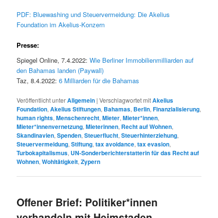
PDF: Bluewashing und Steuervermeidung: Die Akelius
Foundation im Akelius-Konzern
Presse:
Spiegel Online, 7.4.2022:
Wie Berliner Immobilienmilliarden auf
den Bahamas landen (Paywall)
Taz, 8.4.2022:
6 Milliarden für die Bahamas
Veröffentlicht unter
Allgemein
|
Verschlagwortet mit
Akelius
Foundation
,
Akelius Stiftungen
,
Bahamas
,
Berlin
,
Finanzialisierung
,
human rights
,
Menschenrecht
,
Mieter
,
Mieter*innen
,
Mieter*innenvernetzung
,
Mieterinnen
,
Recht auf Wohnen
,
Skandinavien
,
Spenden
,
Steuerflucht
,
Steuerhinterziehung
,
Steuervermeidung
,
Stiftung
,
tax avoidance
,
tax evasion
,
Turbokapitalismus
,
UN-Sonderberichterstatterin für das Recht auf
Wohnen
,
Wohltätigkeit
,
Zypern
Offener Brief: Politiker*innen
verhandeln mit Heimstaden