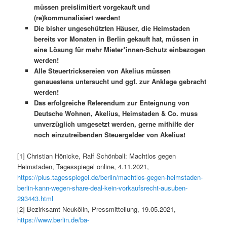
müssen preislimitiert vorgekauft und
(re)kommunalisiert werden!
Die bisher ungeschützten Häuser, die Heimstaden
bereits vor Monaten in Berlin gekauft hat, müssen in
eine Lösung für mehr Mieter*innen-Schutz einbezogen
werden!
Alle Steuertricksereien von Akelius müssen
genauestens untersucht und ggf. zur Anklage gebracht
werden!
Das erfolgreiche Referendum zur Enteignung von
Deutsche Wohnen, Akelius, Heimstaden & Co. muss
unverzüglich umgesetzt werden, gerne mithilfe der
noch einzutreibenden Steuergelder von Akelius!
[1] Christian Hönicke, Ralf Schönball: Machtlos gegen
Heimstaden, Tagesspiegel online, 4.11.2021,
https://plus.tagesspiegel.de/berlin/machtlos-gegen-heimstaden-
berlin-kann-wegen-share-deal-kein-vorkaufsrecht-ausuben-
293443.html
[2] Bezirksamt Neukölln, Pressmitteilung, 19.05.2021,
https://www.berlin.de/ba-