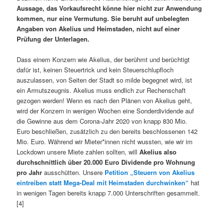
Aussage, das Vorkaufsrecht könne hier nicht zur Anwendung
kommen, nur eine Vermutung. Sie beruht auf unbelegten
Angaben von Akelius und Heimstaden, nicht auf einer
Prüfung der Unterlagen.
Dass einem Konzern wie Akelius, der berühmt und berüchtigt
dafür ist, keinen Steuertrick und kein Steuerschlupfloch
auszulassen, von Seiten der Stadt so milde begegnet wird, ist
ein Armutszeugnis. Akelius muss endlich zur Rechenschaft
gezogen werden! Wenn es nach den Plänen von Akelius geht,
wird der Konzern in wenigen Wochen eine Sonderdividende auf
die Gewinne aus dem Corona-Jahr 2020 von knapp 830 Mio.
Euro beschließen, zusätzlich zu den bereits beschlossenen 142
Mio. Euro. Während wir Mieter*innen nicht wussten, wie wir im
Lockdown unsere Miete zahlen sollten, will
Akelius also
durchschnittlich über 20.000 Euro Dividende pro Wohnung
pro Jahr
ausschütten. Unsere
Petition „Steuern von Akelius
eintreiben statt Mega-Deal mit Heimstaden durchwinken“
hat
in wenigen Tagen bereits knapp 7.000 Unterschriften gesammelt.
[4]