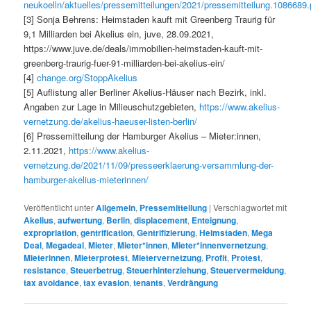
neukoelln/aktuelles/pressemitteilungen/2021/pressemitteilung.1086689
[3] Sonja Behrens: Heimstaden kauft mit Greenberg Traurig für
9,1 Milliarden bei Akelius ein, juve, 28.09.2021,
https://www.juve.de/deals/immobilien-heimstaden-kauft-mit-
greenberg-traurig-fuer-91-milliarden-bei-akelius-ein/
[4]
change.org/StoppAkelius
[5] Auflistung aller Berliner Akelius-Häuser nach Bezirk, inkl.
Angaben zur Lage in Milieuschutzgebieten,
https://www.akelius-
vernetzung.de/akelius-haeuser-listen-berlin/
[6] Pressemitteilung der Hamburger Akelius – Mieter:innen,
2.11.2021,
https://www.akelius-
vernetzung.de/2021/11/09/presseerklaerung-versammlung-der-
hamburger-akelius-mieterinnen/
Veröffentlicht unter
Allgemein
,
Pressemitteilung
|
Verschlagwortet mit
Akelius
,
aufwertung
,
Berlin
,
displacement
,
Enteignung
,
expropriation
,
gentrification
,
Gentrifizierung
,
Heimstaden
,
Mega
Deal
,
Megadeal
,
Mieter
,
Mieter*innen
,
Mieter*innenvernetzung
,
Mieterinnen
,
Mieterprotest
,
Mietervernetzung
,
Profit
,
Protest
,
resistance
,
Steuerbetrug
,
Steuerhinterziehung
,
Steuervermeidung
,
tax avoidance
,
tax evasion
,
tenants
,
Verdrängung