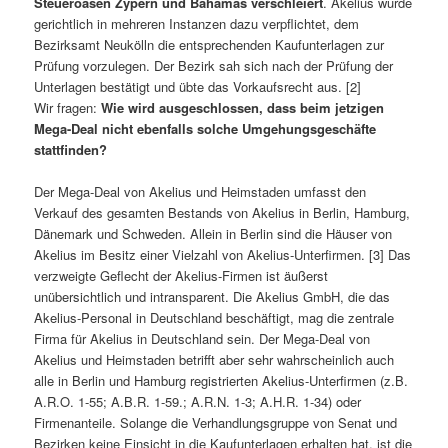
Steueroasen Zypern und Bahamas verschleiert
. Akelius wurde
gerichtlich in mehreren Instanzen dazu verpflichtet, dem
Bezirksamt Neukölln die entsprechenden Kaufunterlagen zur
Prüfung vorzulegen. Der Bezirk sah sich nach der Prüfung der
Unterlagen bestätigt und übte das Vorkaufsrecht aus. [2]
Wir fragen:
Wie wird ausgeschlossen, dass beim jetzigen
Mega-Deal nicht ebenfalls solche Umgehungsgeschäfte
stattfinden?
Der Mega-Deal von Akelius und Heimstaden umfasst den
Verkauf des gesamten Bestands von Akelius in Berlin, Hamburg,
Dänemark und Schweden. Allein in Berlin sind die Häuser von
Akelius im Besitz einer Vielzahl von Akelius-Unterfirmen. [3] Das
verzweigte Geflecht der Akelius-Firmen ist äußerst
unübersichtlich und intransparent. Die Akelius GmbH, die das
Akelius-Personal in Deutschland beschäftigt, mag die zentrale
Firma für Akelius in Deutschland sein. Der Mega-Deal von
Akelius und Heimstaden betrifft aber sehr wahrscheinlich auch
alle in Berlin und Hamburg registrierten Akelius-Unterfirmen (z.B.
A.R.O. 1-55; A.B.R. 1-59.; A.R.N. 1-3; A.H.R. 1-34) oder
Firmenanteile. Solange die Verhandlungsgruppe von Senat und
Bezirken keine Einsicht in die Kaufunterlagen erhalten hat, ist die