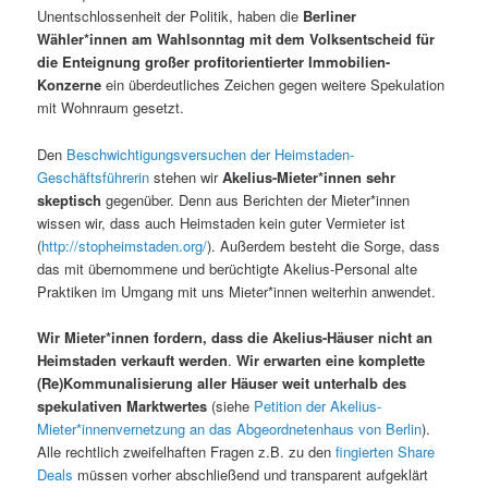
Unentschlossenheit der Politik, haben die
Berliner
Wähler*innen am Wahlsonntag mit dem Volksentscheid für
die Enteignung großer profitorientierter Immobilien-
Konzerne
ein überdeutliches Zeichen gegen weitere Spekulation
mit Wohnraum gesetzt.
Den
Beschwichtigungsversuchen der Heimstaden-
Geschäftsführerin
stehen wir
Akelius-Mieter*innen sehr
skeptisch
gegenüber. Denn aus Berichten der Mieter*innen
wissen wir, dass auch Heimstaden kein guter Vermieter ist
(
http://stopheimstaden.org/
). Außerdem besteht die Sorge, dass
das mit übernommene und berüchtigte Akelius-Personal alte
Praktiken im Umgang mit uns Mieter*innen weiterhin anwendet.
Wir Mieter*innen fordern, dass die Akelius-Häuser nicht an
Heimstaden verkauft werden
.
Wir erwarten eine komplette
(Re)Kommunalisierung aller Häuser weit unterhalb des
spekulativen Marktwertes
(siehe
Petition der Akelius-
Mieter*innenvernetzung an das Abgeordnetenhaus von Berlin
).
Alle rechtlich zweifelhaften Fragen z.B. zu den
fingierten Share
Deals
müssen vorher abschließend und transparent aufgeklärt