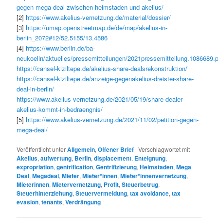
gegen-mega-deal-zwischen-heimstaden-und-akelius/
[2]
https://www.akelius-vernetzung.de/material/dossier/
[3]
https://umap.openstreetmap.de/de/map/akelius-in-
berlin_2072#12/52.5155/13.4586
[4]
https://www.berlin.de/ba-
neukoelln/aktuelles/pressemitteilungen/2021
pressemitteilung.1086689.
https://cansel-kiziltepe.de/akelius-share-dealsrekonstruktion/
https://cansel-kiziltepe.de/anzeige-gegenakelius-dreister-share-
deal-in-berlin/
https://www.akelius-vernetzung.de/2021/05/19/share-dealer-
akelius-kommt-in-bedraengnis/
[5]
https://www.akelius-vernetzung.de/2021/11/02/petition-gegen-
mega-deal/
Veröffentlicht unter
Allgemein
,
Offener Brief
|
Verschlagwortet mit
Akelius
,
aufwertung
,
Berlin
,
displacement
,
Enteignung
,
expropriation
,
gentrification
,
Gentrifizierung
,
Heimstaden
,
Mega
Deal
,
Megadeal
,
Mieter
,
Mieter*innen
,
Mieter*innenvernetzung
,
Mieterinnen
,
Mietervernetzung
,
Profit
,
Steuerbetrug
,
Steuerhinterziehung
,
Steuervermeidung
,
tax avoidance
,
tax
evasion
,
tenants
,
Verdrängung