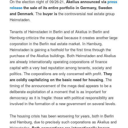
On the election night of 09/26-21,
Akelius announced via
press
release
the sale of its entire portfolio in Germany, Sweden
and Denmark
. The
buyer is
the controversial real estate group
Heimstaden.
Tenants of Heimstaden in Berlin and of Akelius in Berlin and
Hamburg criticize the mega deal because it creates another large
corporation in the Berlin real estate market. In Hamburg,
Heimstaden is gaining a foothold for the first time through the
purchase of the Akelius buildings. Both Heimstaden and Akelius
are already internationally operating corporations of finance
capital with a very bad reputation among tenants, society and
politics. The corporations are only concerned with profit.
They
are coldly capitalizing on the basic need for housing
. The
timing of the announcement of the mega deal appears to be a
deliberate exploitation of a moment that is as important for
democracy as it is fragile: those with political responsibility are
involved in the formation of a new government on several levels.
The housing crisis has been worsening for years, both in Berlin
and Hamburg, due to precisely such corporations as Akelius and
Heimstaden.
Both corporations are internationally known