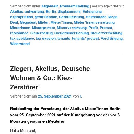
Veröffentlicht unter
Allgemein
,
Pressemitteilung
|
Verschlagwortet mit
Akelius
,
aufwertung
,
Berlin
,
displacement
,
Enteignung
,
expropriation
,
gentrification
,
Gentrifizierung
,
Heimstaden
,
Mega
Deal
,
Megadeal
,
Mieter
,
Mieter*innen
,
Mieter*innenvernetzung
,
Mieterinnen
,
Mieterprotest
,
Mietervernetzung
,
Profit
,
Protest
,
resistance
,
Steuerbetrug
,
Steuerhinterziehung
,
Steuervermeidung
,
tax avoidance
,
tax evasion
,
tenants
,
tenants' protest
,
Verdrängung
,
Widerstand
Ziegert, Akelius, Deutsche
Wohnen & Co.: Kiez-
Zerstörer!
Veröffentlicht am
25. September 2021
von
r.
Redebeitrag der Vernetzung der Akelius-Mieter*innen Berlin
vom 25. September 2021 auf der Kundgebung vor der vor 6
Monaten geräumten Meuterei
Hallo Meuterei,