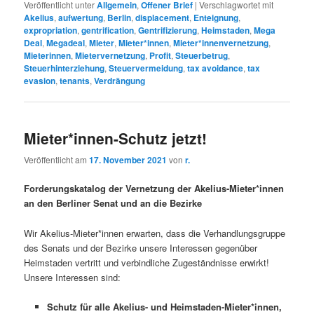
Veröffentlicht unter
Allgemein
,
Offener Brief
|
Verschlagwortet mit
Akelius
,
aufwertung
,
Berlin
,
displacement
,
Enteignung
,
expropriation
,
gentrification
,
Gentrifizierung
,
Heimstaden
,
Mega
Deal
,
Megadeal
,
Mieter
,
Mieter*innen
,
Mieter*innenvernetzung
,
Mieterinnen
,
Mietervernetzung
,
Profit
,
Steuerbetrug
,
Steuerhinterziehung
,
Steuervermeidung
,
tax avoidance
,
tax
evasion
,
tenants
,
Verdrängung
Mieter*innen-Schutz jetzt!
Veröffentlicht am
17. November 2021
von
r.
Forderungskatalog der Vernetzung der Akelius-Mieter*innen
an den Berliner Senat und an die Bezirke
Wir Akelius-Mieter*innen erwarten, dass die Verhandlungsgruppe
des Senats und der Bezirke unsere Interessen gegenüber
Heimstaden vertritt und verbindliche Zugeständnisse erwirkt!
Unsere Interessen sind:
Schutz für alle Akelius- und Heimstaden-Mieter*innen,