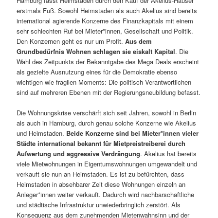
Hamburg fasst Heimstaden durch den Kauf der Akelius-Häuser
erstmals Fuß. Sowohl Heimstaden als auch Akelius sind bereits
international agierende Konzerne des Finanzkapitals mit einem
sehr schlechten Ruf bei Mieter*innen, Gesellschaft und Politik.
Den Konzernen geht es nur um Profit.
Aus dem
Grundbedürfnis Wohnen schlagen sie eiskalt Kapital
. Die
Wahl des Zeitpunkts der Bekanntgabe des Mega Deals erscheint
als gezielte Ausnutzung eines für die Demokratie ebenso
wichtigen wie fragilen Moments: Die politisch Verantwortlichen
sind auf mehreren Ebenen mit der Regierungsneubildung befasst.
Die Wohnungskrise verschärft sich seit Jahren, sowohl in Berlin
als auch in Hamburg, durch genau solche Konzerne wie Akelius
und Heimstaden.
Beide Konzerne sind bei Mieter*innen vieler
Städte international bekannt für Mietpreistreiberei durch
Aufwertung und aggressive Verdrängung
. Akelius hat bereits
viele Mietwohnungen in Eigentumswohnungen umgewandelt und
verkauft sie nun an Heimstaden. Es ist zu befürchten, dass
Heimstaden in absehbarer Zeit diese Wohnungen einzeln an
Anleger*innen weiter verkauft. Dadurch wird nachbarschaftliche
und städtische Infrastruktur unwiederbringlich zerstört. Als
Konsequenz aus dem zunehmenden Mietenwahnsinn und der