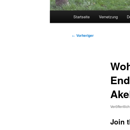
Hauptmenü
Startseite
Vernetzung
D
Beitragsnavigation
←
Vorheriger
Woh
End
Ake
Veröffentlic
Join t