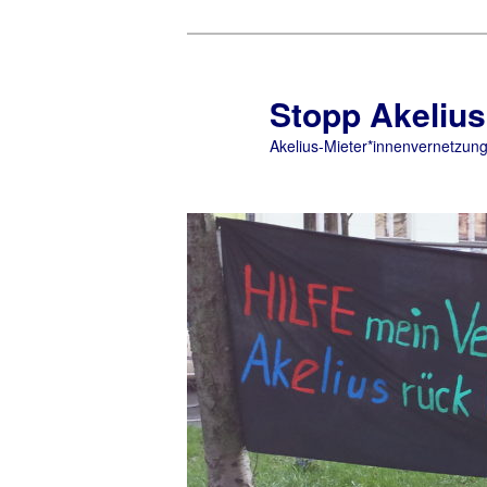
Zum
primären
Inhalt
Stopp Akelius
springen
Akelius-Mieter*innenvernetzun