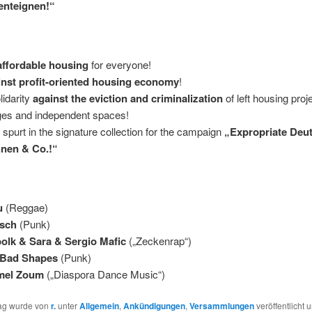
enteignen!“
affordable housing
for everyone!
nst profit-oriented housing economy
!
lidarity
against the eviction and criminalization
of left housing proje
ages and independent spaces!
l spurt in the signature collection for the campaign
„Expropriate Deu
nen & Co.!“
u
(Reggae)
lsch
(Punk)
olk & Sara & Sergio Mafic
(„Zeckenrap“)
 Bad Shapes
(Punk)
mel Zoum
(„Diaspora Dance Music“)
rag wurde von
r.
unter
Allgemein
,
Ankündigungen
,
Versammlungen
veröffentlicht 