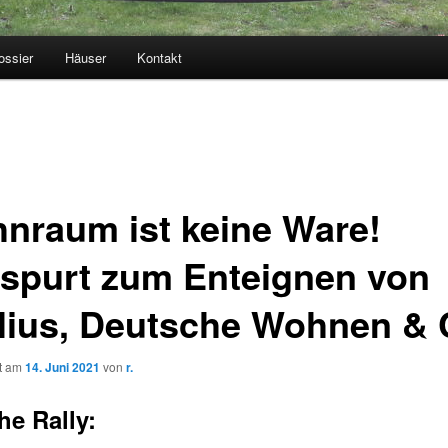
ossier
Häuser
Kontakt
nraum ist keine Ware!
spurt zum Enteignen von
lius, Deutsche Wohnen & 
ht am
14. Juni 2021
von
r.
he Rally: