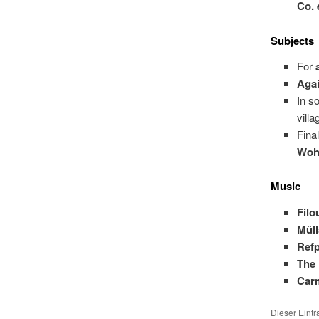
Co. 
Subjects
For
Agai
In so
vill
Fina
Woh
Music
Filo
Mül
Refp
The
Car
Dieser Eint