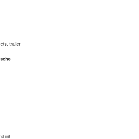
cts, trailer
tsche
und mit