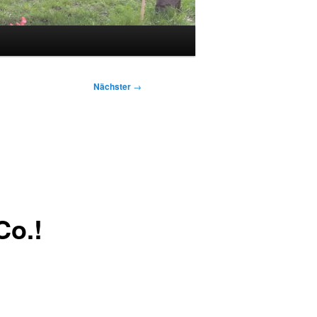
Nächster
→
Co.!