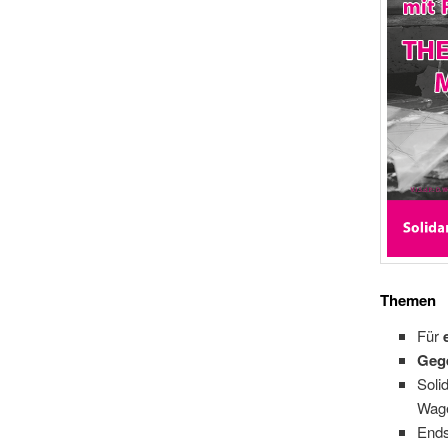
Themen
Für
Gege
Soli
Wage
Ends