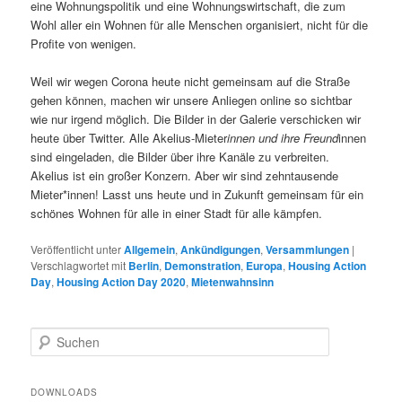
eine Wohnungspolitik und eine Wohnungswirtschaft, die zum
Wohl aller ein Wohnen für alle Menschen organisiert, nicht für die
Profite von wenigen.
Weil wir wegen Corona heute nicht gemeinsam auf die Straße
gehen können, machen wir unsere Anliegen online so sichtbar
wie nur irgend möglich. Die Bilder in der Galerie verschicken wir
heute über Twitter. Alle Akelius-Mieter
innen und ihre Freund
innen
sind eingeladen, die Bilder über ihre Kanäle zu verbreiten.
Akelius ist ein großer Konzern. Aber wir sind zehntausende
Mieter*innen! Lasst uns heute und in Zukunft gemeinsam für ein
schönes Wohnen für alle in einer Stadt für alle kämpfen.
Veröffentlicht unter
Allgemein
,
Ankündigungen
,
Versammlungen
|
Verschlagwortet mit
Berlin
,
Demonstration
,
Europa
,
Housing Action
Day
,
Housing Action Day 2020
,
Mietenwahnsinn
S
u
c
h
DOWNLOADS