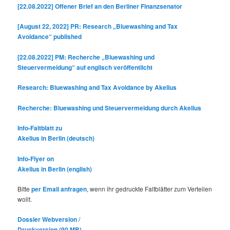
e
[22.08.2022] Offener Brief an den Berliner Finanzsenator
n
[August 22, 2022] PR: Research „Bluewashing and Tax
Avoidance“ published
[22.08.2022] PM: Recherche „Bluewashing und
Steuervermeidung“ auf englisch veröffentlicht
Research: Bluewashing and Tax Avoidance by Akelius
Recherche: Bluewashing und Steuervermeidung durch Akelius
Info-Faltblatt zu
Akelius in Berlin (deutsch)
Info-Flyer on
Akelius in Berlin (english)
Bitte
per Email anfragen
, wenn ihr gedruckte Faltblätter zum Verteilen
wollt.
Dossier Webversion
/
Druckversion (90 MB)